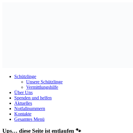
Schützlinge
Unsere Schützlinge
Vermittlungshilfe
Über Uns
Spenden und helfen
Aktuelles
Notfallnummern
Kontakte
Gesamtes Menü
Ups… diese Seite ist entlaufen 🐾
Leider konnten wir die Seite, die Sie gesucht haben, nicht finden. V
Aber keine Sorge! Über unsere Navigation finden Sie schnell wieder z
Zur Startseite
|
Unsere Schützlinge
Spenden helfen.