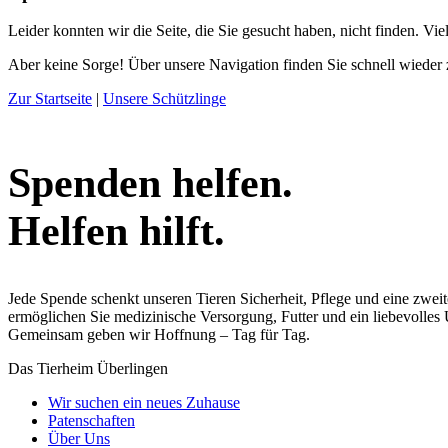
Helfen hilft.
Jede Spende schenkt unseren Tieren Sicherheit, Pflege und eine zwei
ermöglichen Sie medizinische Versorgung, Futter und ein liebevolles
Gemeinsam geben wir Hoffnung – Tag für Tag.
Das Tierheim Überlingen
Wir suchen ein neues Zuhause
Patenschaften
Über Uns
Jugendgruppe
Veranstaltungen – Termine
Aktuelles
Offene Stellen
Der Tierschutzverein Überlingen
Über uns
Aktiv im Tierschutzverein
Tierschutzberatung
Tiere in Not – Was tun