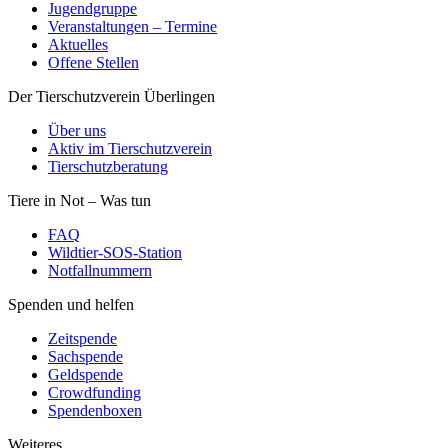
FAQ
Wildtier-SOS-Station
Notfallnummern
Spenden und helfen
Zeitspende
Sachspende
Geldspende
Crowdfunding
Spendenboxen
Weiteres
Shop
Partner
Downloads
Impressum
Datenschutzerklärung
Cookie-Richtlinie (EU)